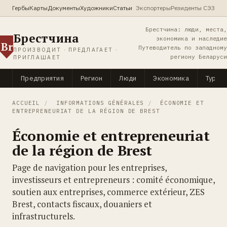
Гербы
Карты
Документы
Художники
Статьи
Экспортеры
Резиденты СЭЗ
Брестчина: люди, места,
Брестчина
экономика и наследие
Br
Путеводитель по западному
ПРОИЗВОДИТ · ПРЕДЛАГАЕТ ·
региону Беларуси
ПРИГЛАШАЕТ
Предприятия
Регион
Люди
Экономика
Туриз
ACCUEIL
/
INFORMATIONS GÉNÉRALES
/
ÉCONOMIE ET
ENTREPRENEURIAT DE LA RÉGION DE BREST
Économie et entrepreneuriat
de la région de Brest
Page de navigation pour les entreprises,
investisseurs et entrepreneurs : comité économique,
soutien aux entreprises, commerce extérieur, ZES
Brest, contacts fiscaux, douaniers et
infrastructurels.