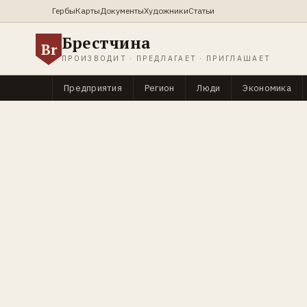
Гербы
Карты
Документы
Художники
Статьи
Брестчина
Br
ПРОИЗВОДИТ · ПРЕДЛАГАЕТ · ПРИГЛАШАЕТ
Предприятия
Регион
Люди
Экономика