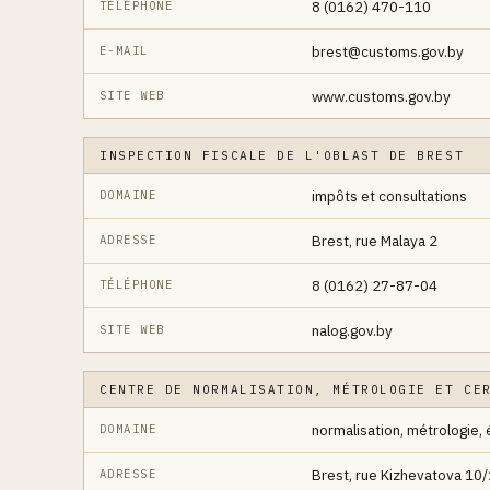
8 (0162) 470-110
TÉLÉPHONE
brest@customs.gov.by
E-MAIL
www.customs.gov.by
SITE WEB
INSPECTION FISCALE DE L'OBLAST DE BREST
impôts et consultations
DOMAINE
Brest, rue Malaya 2
ADRESSE
8 (0162) 27-87-04
TÉLÉPHONE
nalog.gov.by
SITE WEB
CENTRE DE NORMALISATION, MÉTROLOGIE ET CE
normalisation, métrologie, 
DOMAINE
Brest, rue Kizhevatova 10/
ADRESSE