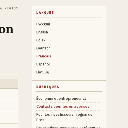
A RÉGION
LANGUES
ion
Русский
English
Polski
Deutsch
Français
Español
Lietuvių
RUBRIQUES
Économie et entrepreneuriat
Contacts pour les entreprises
Pour les investisseurs : région de
Brest
Exportations, commerce extérieur et