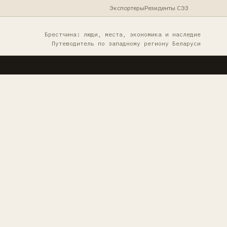
Экспортеры
Резиденты СЭЗ
Брестчина: люди, места, экономика и наследие
Путеводитель по западному региону Беларуси