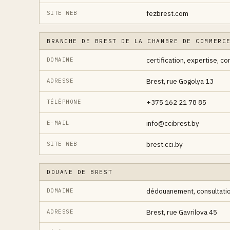
fezbrest.com
SITE WEB
BRANCHE DE BREST DE LA CHAMBRE DE COMMERC
certification, expertise, c
DOMAINE
Brest, rue Gogolya 13
ADRESSE
+375 162 21 78 85
TÉLÉPHONE
info@ccibrest.by
E-MAIL
brest.cci.by
SITE WEB
DOUANE DE BREST
dédouanement, consultatio
DOMAINE
Brest, rue Gavrilova 45
ADRESSE