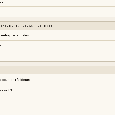
by
RENEURIAT, OBLAST DE BREST
 entrepreneuriales
14
s pour les résidents
skaya 23