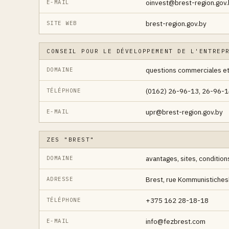
oinvest@brest-region.gov.
E-MAIL
brest-region.gov.by
SITE WEB
CONSEIL POUR LE DÉVELOPPEMENT DE L'ENTREP
questions commerciales et
DOMAINE
(0162) 26-96-13, 26-96-
TÉLÉPHONE
upr@brest-region.gov.by
E-MAIL
ZES "BREST"
avantages, sites, condition
DOMAINE
Brest, rue Kommunistiche
ADRESSE
+375 162 28-18-18
TÉLÉPHONE
info@fezbrest.com
E-MAIL