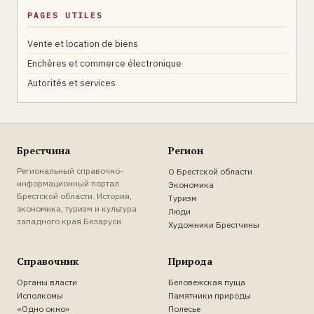
PAGES UTILES
Vente et location de biens
Enchères et commerce électronique
Autorités et services
Брестчина
Регион
Региональный справочно-
О Брестской области
информационный портал
Экономика
Брестской области. История,
Туризм
экономика, туризм и культура
Люди
западного края Беларуси
Художники Брестчины
Справочник
Природа
Органы власти
Беловежская пуща
Исполкомы
Памятники природы
«Одно окно»
Полесье