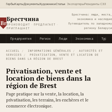
Гербы
Карты
Документы
Художники
Статьи
Экспортеры
Резиденты СЭЗ
Брестчина: люди, места,
Брестчина
экономика и наследие
Br
Путеводитель по западному
ПРОИЗВОДИТ · ПРЕДЛАГАЕТ ·
региону Беларуси
ПРИГЛАШАЕТ
Предприятия
Регион
Люди
Экономика
Туриз
ACCUEIL
/
INFORMATIONS GÉNÉRALES
/
AUTORITÉS ET
SERVICES
/
PRIVATISATION, VENTE ET LOCATION DE
BIENS DANS LA RÉGION DE BREST
Privatisation, vente et
location de biens dans la
région de Brest
Page pratique sur la vente, la location, la
privatisation, les terrains, les enchères et le
commerce électronique.