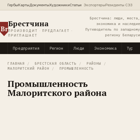
Гербы
Карты
Документы
Художники
Статьи
Экспортеры
Резиденты СЭЗ
Брестчина: люди, места,
Брестчина
экономика и наследие
Br
Путеводитель по западному
ПРОИЗВОДИТ · ПРЕДЛАГАЕТ ·
региону Беларуси
ПРИГЛАШАЕТ
Предприятия
Регион
Люди
Экономика
Туриз
ГЛАВНАЯ
/
БРЕСТСКАЯ ОБЛАСТЬ
/
РАЙОНЫ
/
МАЛОРИТСКИЙ РАЙОН
/
ПРОМЫШЛЕННОСТЬ
Промышленность
Малоритского района