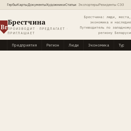
Гербы
Карты
Документы
Художники
Статьи
Экспортеры
Резиденты СЭЗ
Брестчина: люди, места,
Брестчина
экономика и наследие
Br
Путеводитель по западному
ПРОИЗВОДИТ · ПРЕДЛАГАЕТ ·
региону Беларуси
ПРИГЛАШАЕТ
Предприятия
Регион
Люди
Экономика
Туриз