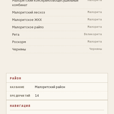
Малоритский консервноовощесушильный
Малорита
комбинат
Малоритский лесхоз
Малорита
Малоритское ЖКХ
Малорита
Малоритское райпо
Малорита
Рита
Великорита
Роскорм
Малорита
Черняны
Черняны
РАЙОН
Малоритский район
НАЗВАНИЕ
14
ПРЕДПРИЯТИЙ
НАВИГАЦИЯ