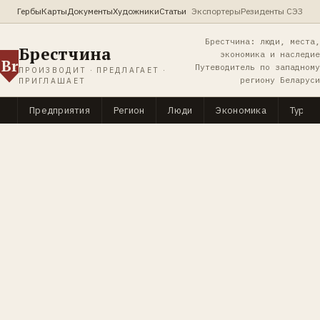
Гербы
Карты
Документы
Художники
Статьи
Экспортеры
Резиденты СЭЗ
Брестчина: люди, места,
Брестчина
экономика и наследие
Br
Путеводитель по западному
ПРОИЗВОДИТ · ПРЕДЛАГАЕТ ·
региону Беларуси
ПРИГЛАШАЕТ
Предприятия
Регион
Люди
Экономика
Туриз