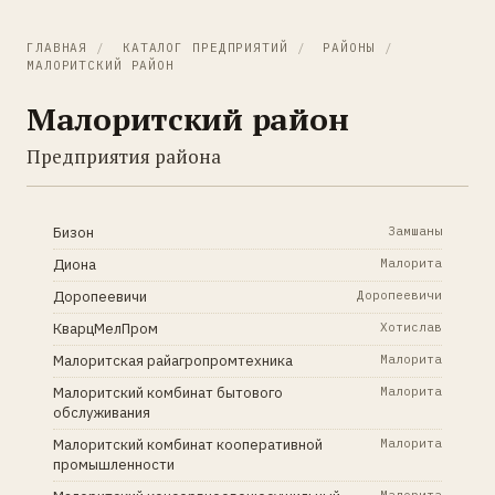
ГЛАВНАЯ
/
КАТАЛОГ ПРЕДПРИЯТИЙ
/
РАЙОНЫ
/
МАЛОРИТСКИЙ РАЙОН
Малоритский район
Предприятия района
Бизон
Замшаны
Диона
Малорита
Доропеевичи
Доропеевичи
КварцМелПром
Хотислав
Малоритская райагропромтехника
Малорита
Малоритский комбинат бытового
Малорита
обслуживания
Малоритский комбинат кооперативной
Малорита
промышленности