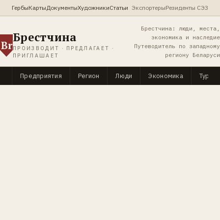
Гербы
Карты
Документы
Художники
Статьи
Экспортеры
Резиденты СЭЗ
Брестчина: люди, места,
Брестчина
экономика и наследие
Br
Путеводитель по западному
ПРОИЗВОДИТ · ПРЕДЛАГАЕТ ·
региону Беларуси
ПРИГЛАШАЕТ
Предприятия
Регион
Люди
Экономика
Туриз