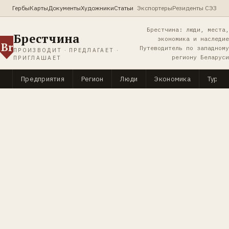
Гербы
Карты
Документы
Художники
Статьи
Экспортеры
Резиденты СЭЗ
Брестчина: люди, места,
Брестчина
экономика и наследие
Br
Путеводитель по западному
ПРОИЗВОДИТ · ПРЕДЛАГАЕТ ·
региону Беларуси
ПРИГЛАШАЕТ
Предприятия
Регион
Люди
Экономика
Туриз