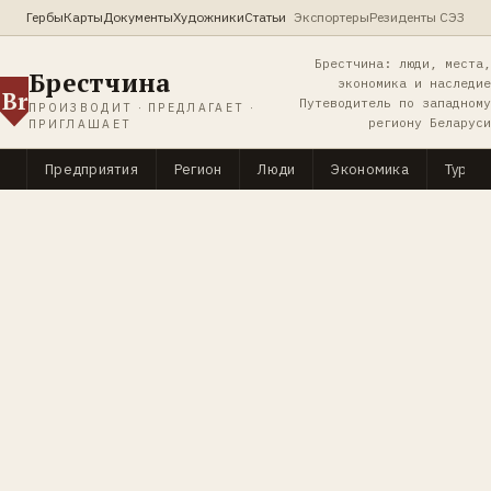
Гербы
Карты
Документы
Художники
Статьи
Экспортеры
Резиденты СЭЗ
Брестчина: люди, места,
Брестчина
экономика и наследие
Br
Путеводитель по западному
ПРОИЗВОДИТ · ПРЕДЛАГАЕТ ·
региону Беларуси
ПРИГЛАШАЕТ
Предприятия
Регион
Люди
Экономика
Туриз