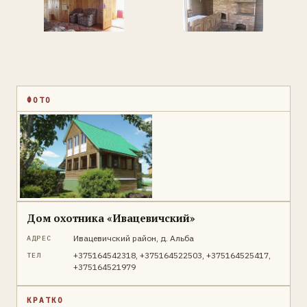
ФОТО
Дом охотника «Ивацевичский»
Ивацевичский район, д. Альба
АДРЕС
+375164542318, +375164522503, +375164525417,
ТЕЛ
+375164521979
КРАТКО