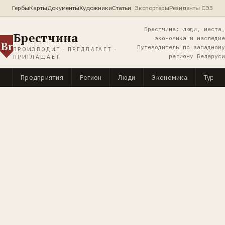
Гербы
Карты
Документы
Художники
Статьи
Экспортеры
Резиденты СЭЗ
Брестчина: люди, места,
Брестчина
экономика и наследие
Br
Путеводитель по западному
ПРОИЗВОДИТ · ПРЕДЛАГАЕТ ·
региону Беларуси
ПРИГЛАШАЕТ
Предприятия
Регион
Люди
Экономика
Туриз