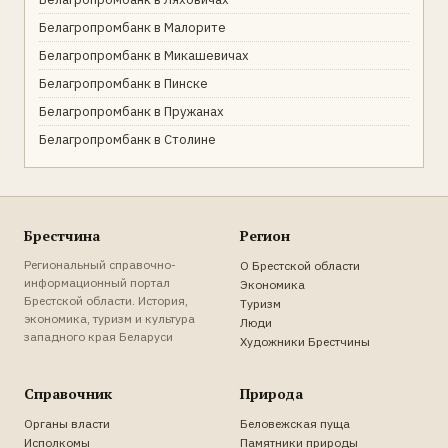
Белагропромбанк в Малорите
Белагропромбанк в Микашевичах
Белагропромбанк в Пинске
Белагропромбанк в Пружанах
Белагропромбанк в Столине
Брестчина
Регион
Региональный справочно-
О Брестской области
информационный портал
Экономика
Брестской области. История,
Туризм
экономика, туризм и культура
Люди
западного края Беларуси
Художники Брестчины
Справочник
Природа
Органы власти
Беловежская пуща
Исполкомы
Памятники природы