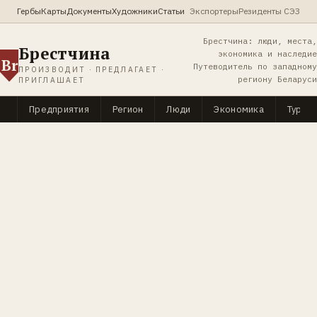
Гербы
Карты
Документы
Художники
Статьи
Экспортеры
Резиденты СЭЗ
Брестчина: люди, места,
Брестчина
экономика и наследие
Br
Путеводитель по западному
ПРОИЗВОДИТ · ПРЕДЛАГАЕТ ·
региону Беларуси
ПРИГЛАШАЕТ
Предприятия
Регион
Люди
Экономика
Туриз