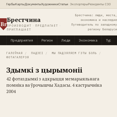
Гербы
Карты
Документы
Художники
Статьи
Экспортеры
Резиденты СЭЗ
Брестчина: люди, места,
Брестчина
экономика и наследие
Br
Путеводитель по западному
ПРОИЗВОДИТ · ПРЕДЛАГАЕТ ·
региону Беларуси
ПРИГЛАШАЕТ
Предприятия
Регион
Люди
Экономика
Туриз
ГАЛОЎНАЯ
/
ПАДЗЕІ
/
МЫ ПАДЗЯЛЯЕМ ГЭТЫ БОЛЬ
/
ФОТАГАЛЕРЭЯ
Здымкі з цырымоніі
42 фотаздымкі з адкрыцця мемарыяльнага
помніка ва ўрочышчы Хадасы. 4 кастрычніка
2004