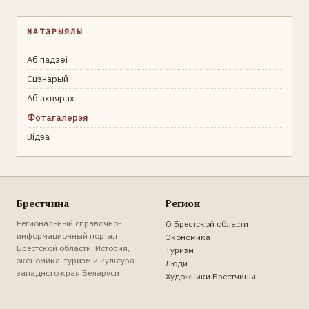
МАТЭРЫЯЛЫ
Аб падзеі
Сцэнарый
Аб ахвярах
Фотагалерэя
Відэа
Брестчина
Регион
Региональный справочно-
О Брестской области
информационный портал
Экономика
Брестской области. История,
Туризм
экономика, туризм и культура
Люди
западного края Беларуси
Художники Брестчины