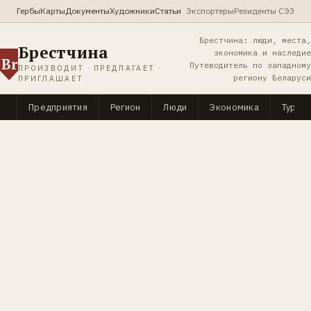
Гербы
Карты
Документы
Художники
Статьи
Экспортеры
Резиденты СЭЗ
Брестчина: люди, места,
Брестчина
экономика и наследие
Br
Путеводитель по западному
ПРОИЗВОДИТ · ПРЕДЛАГАЕТ ·
региону Беларуси
ПРИГЛАШАЕТ
Предприятия
Регион
Люди
Экономика
Туриз