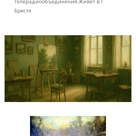
телерадиообъединения.Живет в г.
Бресте.