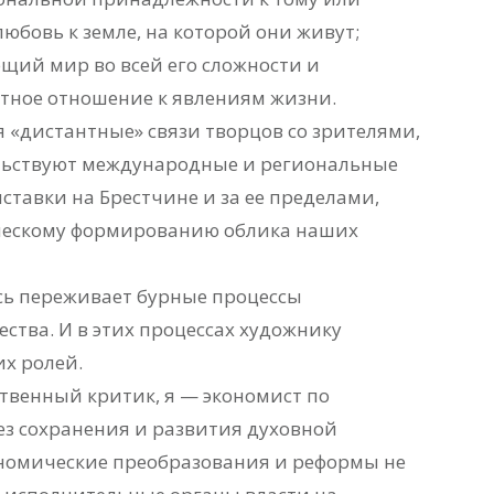
любовь к земле, на которой они живут;
щий мир во всей его сложности и
стное отношение к явлениям жизни.
я «дистантные» связи творцов со зрителями,
льствуют международные и региональные
тавки на Брестчине и за ее пределами,
ическому формированию облика наших
сь переживает бурные процессы
ства. И в этих процессах художнику
х ролей.
ственный критик, я — экономист по
ез сохранения и развития духовной
номические преобразования и реформы не