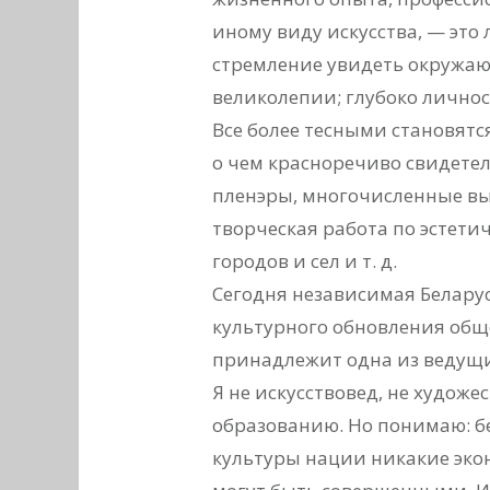
иному виду искусства, — это 
стремление увидеть окружаю
великолепии; глубоко лично
Все более тесными становятс
о чем красноречиво свидете
пленэры, многочисленные выс
творческая работа по эстет
городов и сел и т. д.
Сегодня независимая Белару
культурного обновления обще
принадлежит одна из ведущи
Я не искусствовед, не художе
образованию. Но понимаю: б
культуры нации никакие эко