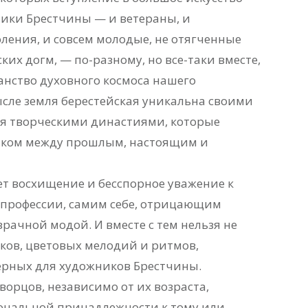
ники Брестчины — и ветераны, и
ления, и совсем молодые, не отягченные
их догм, — по-разному, но все-таки вместе,
анство духовного космоса нашего
ысле земля берестейская уникальна своими
 творческими династиями, которые
иком между прошлым, настоящим и
ет восхищение и бесспорное уважение к
профессии, самим себе, отрицающим
ачной модой. И вместе с тем нельзя не
ков, цветовых мелодий и ритмов,
терных для художников Брестчины.
ворцов, независимо от их возраста,
ональной принадлежности к тому или