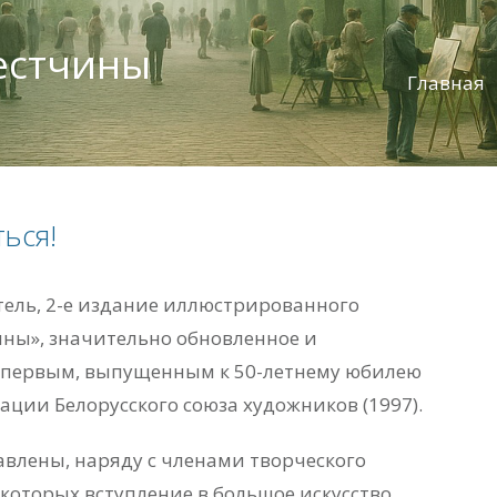
естчины
Главная
ться!
тель, 2-е издание иллюстрированного
ны», значительно обновленное и
 первым, выпущенным к 50-летнему юбилею
ации Белорусского союза художников (1997).
тавлены, наряду с членами творческого
 которых вступление в большое искусство