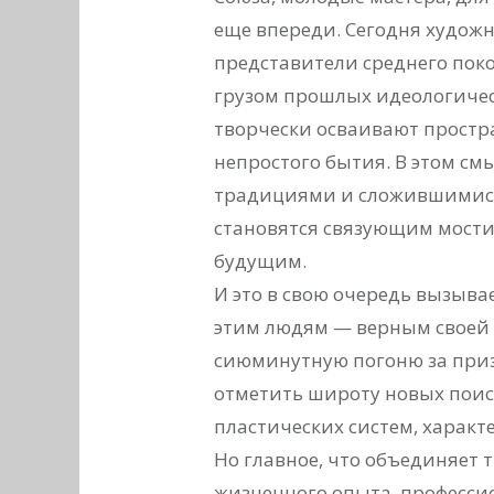
еще впереди. Сегодня худож
представители среднего поко
грузом прошлых идеологическ
творчески осваивают простр
непростого бытия. В этом см
традициями и сложившимися
становятся связующим мост
будущим.
И это в свою очередь вызыва
этим людям — верным своей 
сиюминутную погоню за призр
отметить широту новых поис
пластических систем, харак
Но главное, что объединяет т
жизненного опыта, професси