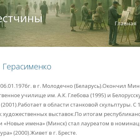
естчины
Главная
 Герасименко
06.01.1976г. в г. Молодечно (Беларусь).Окончил Мин
венное училище им. А.К. Глебова (1995) и Белорус
 (2001).Работает в области станковой скульптуры. С 
к художественных выставок.По итогам республикан
и «Новые имена» (Минск) стал лауреатом в номина
ура» (2000).Живет в г. Бресте.