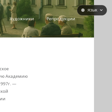
ЯЗЫК
Художники
Репродукции
ское
скую Академию
1997г. —
ской
ции