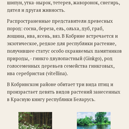
шипун, утка-нырок, тетерев, жаворонок, снегирь,
дятел и другая живность.
Распространенные представители древесных
пород: сосна, береза, ель, ольха, дуб, граб,
лощина, ива, ясень, вяз. В Кобрине встречается и
экзотическое, редкое для республики растение,
получившее статус особо охраняемых памятников
природы, - гинкго двулопастный (Ginkgo), род
голосеменных деревьев семейства гинкговых,
ива серебристая (vitellina).
В Кобринском районе обитает три вида птиц и
произрастает девять видов растений занесенных
в Красную книгу республики Беларусь.