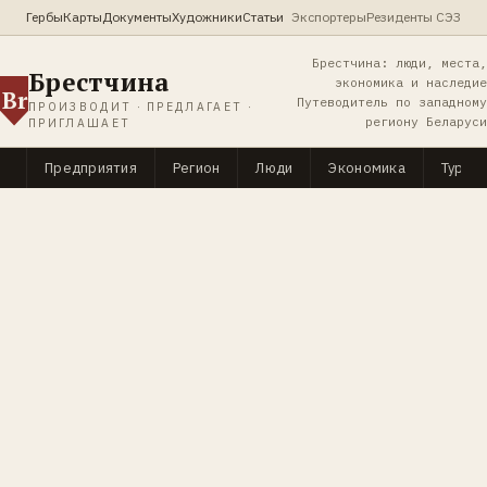
Гербы
Карты
Документы
Художники
Статьи
Экспортеры
Резиденты СЭЗ
Брестчина: люди, места,
Брестчина
экономика и наследие
Br
Путеводитель по западному
ПРОИЗВОДИТ · ПРЕДЛАГАЕТ ·
региону Беларуси
ПРИГЛАШАЕТ
Предприятия
Регион
Люди
Экономика
Туриз