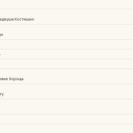
 Тадеуша Костюшко
цы
ь
ревне Хороща
ту