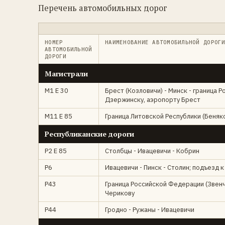
Перечень автомобильных дорог
НОМЕР
НАИМЕНОВАНИЕ АВТОМОБИЛЬНОЙ ДОРОГ
АВТОМОБИЛЬНОЙ
ДОРОГИ
Магистрали
М1 E 30
Брест (Козловичи) - Минск - граница 
Дзержинску, аэропорту Брест
М11 E 85
Граница Литовской Республики (Беняко
Республиканские дороги
Р2 E 85
Столбцы - Ивацевичи - Кобрин
Р6
Ивацевичи - Пинск - Столин; подъезд к
Р43
Граница Российской Федерации (Звенча
Черикову
Р44
Гродно - Ружаны - Ивацевичи