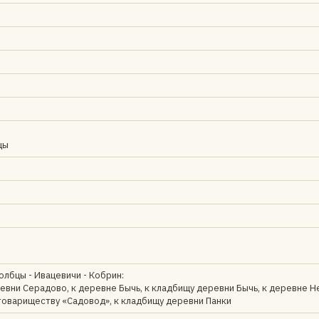
и
цы
олбцы - Ивацевичи - Кобрин:
евни Серадово, к деревне Бычь, к кладбищу деревни Бычь, к деревне Н
товариществу «Садовод», к кладбищу деревни Панки