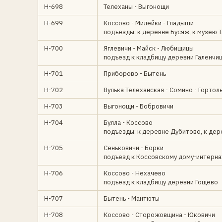
Н-698
Телеханы - Выгонощи
Н-699
Коссово - Милейки - Гладыши
подъезды: к деревне Бусяж, к музею
Н-700
Яглевичи - Майск - Любищицы
подъезд к кладбищу деревни Галенчи
Н-701
Приборово - Бытень
Н-702
Вулька Телеханская - Сомино - Гортол
Н-703
Выгонощи - Бобровичи
Н-704
Булла - Коссово
подъезды: к деревне Дубитово, к де
Н-705
Сеньковичи - Борки
подъезд к Коссовскому дому-интерна
Н-706
Коссово - Нехачево
подъезд к кладбищу деревни Гощево
Н-707
Бытень - Мантюты
Н-708
Коссово - Сторожовщина - Юковичи