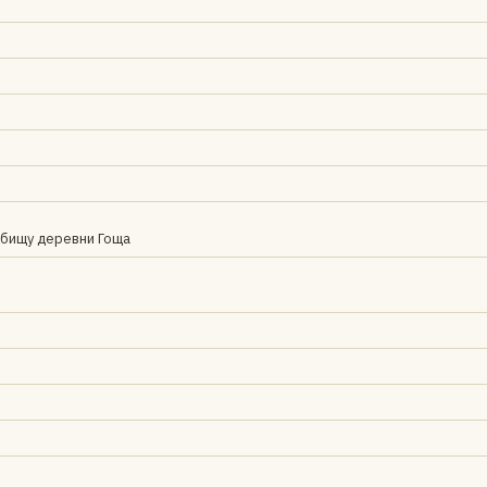
и
дбищу деревни Гоща