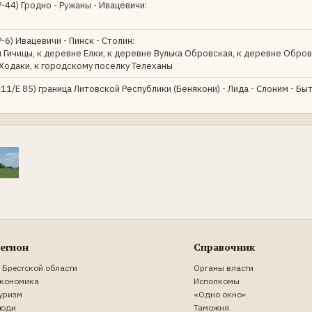
44) Гродно - Ружаны - Ивацевичи:
6) Ивацевичи - Пинск - Столин:
 Гичицы, к деревне Елки, к деревне Вулька Обровская, к деревне Обров
Ходаки, к городскому поселку Телеханы
1/Е 85) граница Литовской Республики (Бенякони) - Лида - Слоним - Быт
егион
Справочник
 Брестской области
Органы власти
кономика
Исполкомы
уризм
«Одно окно»
юди
Таможня