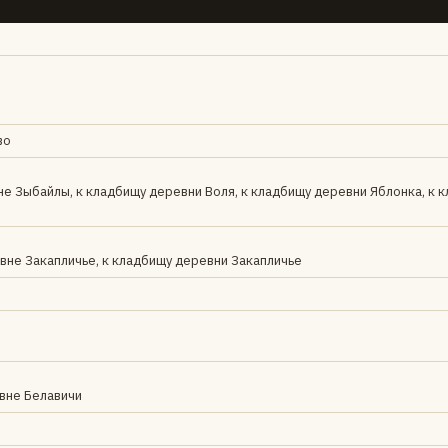
во
не Зыбайлы, к кладбищу деревни Воля, к кладбищу деревни Яблонка, к 
евне Закапличье, к кладбищу деревни Закапличье
евне Белавичи