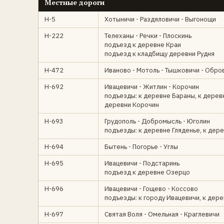
Местные дороги
Н-5
Хотыничи - Раздяловичи - Выгонощи
Н-222
Телеханы - Речки - Плоскинь
подъезд к деревне Краи
подъезд к кладбищу деревни Рудня
Н-472
Иваново - Мотоль - Тышковичи - Обро
Н-692
Ивацевичи - Житлин - Корочин
подъезды: к деревне Бараны, к дерев
деревни Корочин
Н-693
Грудополь - Добромысль - Юголин
подъезды: к деревне Гляденье, к дер
Н-694
Бытень - Погорье - Углы
Н-695
Ивацевичи - Подстаринь
подъезд к деревне Озерцо
Н-696
Ивацевичи - Гощево - Коссово
подъезды: к городу Ивацевичи, к дер
Н-697
Святая Воля - Омельная - Краглевичи