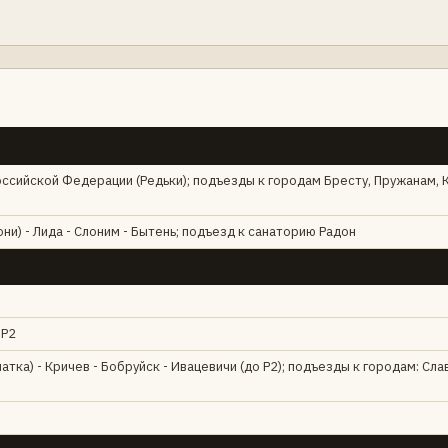
И
Российской Федерации (Редьки); подъезды к городам Бресту, Пружанам, 
ни) - Лида - Слоним - Бытень; подъезд к санаторию Радон
 Р2
тка) - Кричев - Бобруйск - Ивацевичи (до Р2); подъезды к городам: Сла