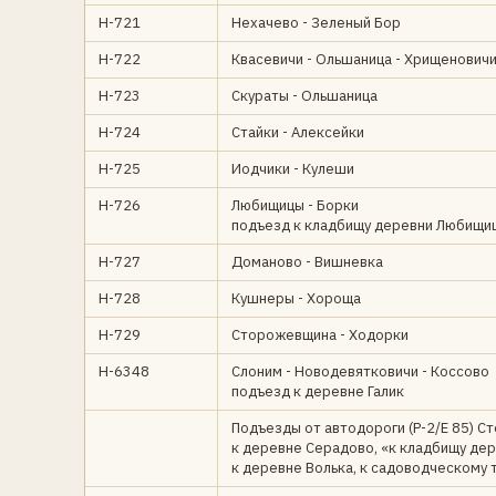
Н-721
Нехачево - Зеленый Бор
Н-722
Квасевичи - Ольшаница - Хрищенович
Н-723
Скураты - Ольшаница
Н-724
Стайки - Алексейки
Н-725
Иодчики - Кулеши
Н-726
Любищицы - Борки
подъезд к кладбищу деревни Любищи
Н-727
Доманово - Вишневка
Н-728
Кушнеры - Хороща
Н-729
Сторожевщина - Ходорки
Н-6348
Слоним - Новодевятковичи - Коссово
подъезд к деревне Галик
Подъезды от автодороги (Р-2/Е 85) Ст
к деревне Серадово, «к кладбищу дер
к деревне Волька, к садоводческому 