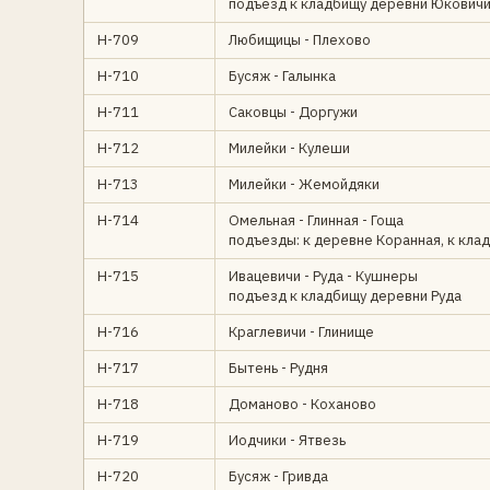
подъезд к кладбищу деревни Юкович
Н-709
Любищицы - Плехово
Н-710
Бусяж - Галынка
Н-711
Саковцы - Доргужи
Н-712
Милейки - Кулеши
Н-713
Милейки - Жемойдяки
Н-714
Омельная - Глинная - Гоща
подъезды: к деревне Коранная, к кла
Н-715
Ивацевичи - Руда - Кушнеры
подъезд к кладбищу деревни Руда
Н-716
Краглевичи - Глинище
Н-717
Бытень - Рудня
Н-718
Доманово - Коханово
Н-719
Иодчики - Ятвезь
Н-720
Бусяж - Гривда