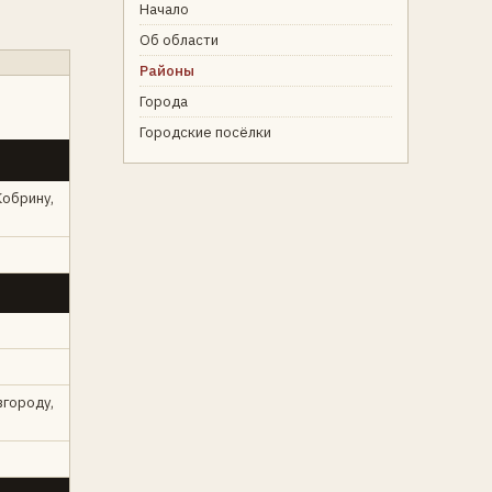
Начало
Об области
Районы
Города
Городские посёлки
Кобрину,
вгороду,