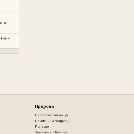
о, к
ень к
Природа
Беловежская пуща
Памятники природы
Полесье
Заказник «Дикое»