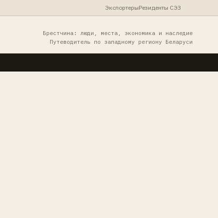
Экспортеры
Резиденты СЭЗ
Брестчина: люди, места, экономика и наследие
Путеводитель по западному региону Беларуси