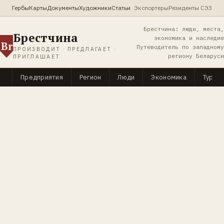
Гербы
Карты
Документы
Художники
Статьи
Экспортеры
Резиденты СЭЗ
Брестчина: люди, места,
Брестчина
экономика и наследие
Br
Путеводитель по западному
ПРОИЗВОДИТ · ПРЕДЛАГАЕТ ·
региону Беларуси
ПРИГЛАШАЕТ
Предприятия
Регион
Люди
Экономика
Туриз