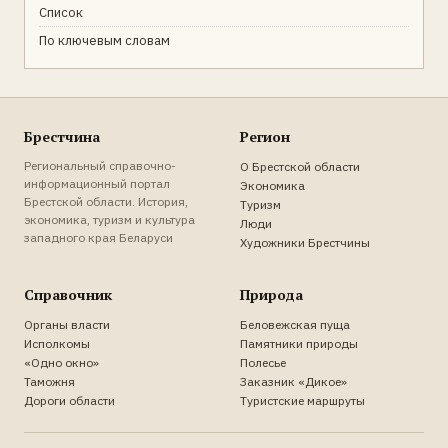
Список
По ключевым словам
Брестчина
Регион
Региональный справочно-
О Брестской области
информационный портал
Экономика
Брестской области. История,
Туризм
экономика, туризм и культура
Люди
западного края Беларуси
Художники Брестчины
Справочник
Природа
Органы власти
Беловежская пуща
Исполкомы
Памятники природы
«Одно окно»
Полесье
Таможня
Заказник «Дикое»
Дороги области
Туристские маршруты