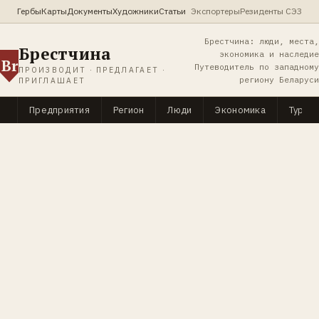
Гербы
Карты
Документы
Художники
Статьи
Экспортеры
Резиденты СЭЗ
Брестчина: люди, места,
Брестчина
экономика и наследие
Br
Путеводитель по западному
ПРОИЗВОДИТ · ПРЕДЛАГАЕТ ·
региону Беларуси
ПРИГЛАШАЕТ
Предприятия
Регион
Люди
Экономика
Туриз