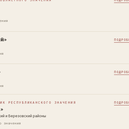
 ОБЛАСТНОГО ЗНАЧЕНИЯ
ПОДРОБ
ения
ий»
ПОДРОБ
ия
»
ПОДРОБ
ия
НИК РЕСПУБЛИКАНСКОГО ЗНАЧЕНИЯ
ПОДРОБ
а»
кий и Березовский районы
о значения