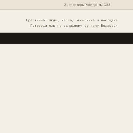
Экспортеры
Резиденты СЭЗ
Брестчина: люди, места, экономика и наследие
Путеводитель по западному региону Беларуси