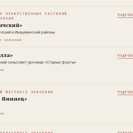
ИХ ЛЕКАРСТВЕННЫХ РАСТЕНИЙ
ПОДРОБ
АЧЕНИЯ
ичский»
ичский и Ивацевичский районы
о значения
елла»
ПОДРОБ
ский сельсовет урочище «Старые форты»
ия
ИЙ МЕСТНОГО ЗНАЧЕНИЯ
ПОДРОБ
й Яминец»
ия