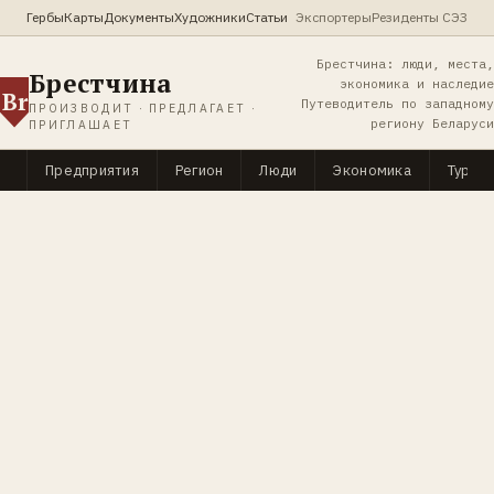
Гербы
Карты
Документы
Художники
Статьи
Экспортеры
Резиденты СЭЗ
Брестчина: люди, места,
Брестчина
экономика и наследие
Br
Путеводитель по западному
ПРОИЗВОДИТ · ПРЕДЛАГАЕТ ·
региону Беларуси
ПРИГЛАШАЕТ
Предприятия
Регион
Люди
Экономика
Туриз