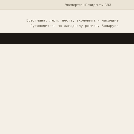
Экспортеры
Резиденты СЭЗ
Брестчина: люди, места, экономика и наследие
Путеводитель по западному региону Беларуси