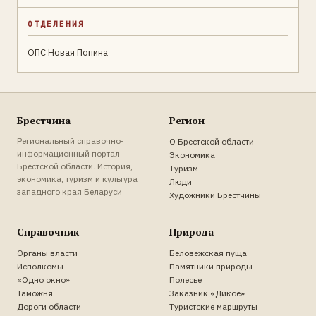
ОТДЕЛЕНИЯ
ОПС Новая Попина
Брестчина
Регион
Региональный справочно-
О Брестской области
информационный портал
Экономика
Брестской области. История,
Туризм
экономика, туризм и культура
Люди
западного края Беларуси
Художники Брестчины
Справочник
Природа
Органы власти
Беловежская пуща
Исполкомы
Памятники природы
«Одно окно»
Полесье
Таможня
Заказник «Дикое»
Дороги области
Туристские маршруты