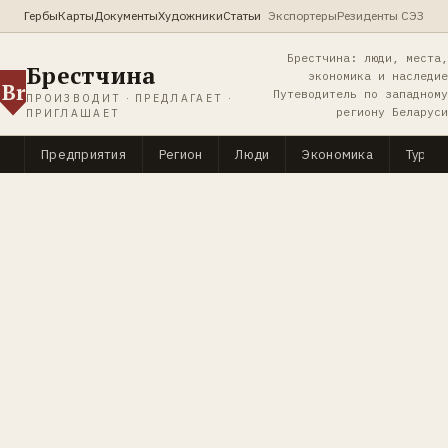
Гербы
Карты
Документы
Художники
Статьи
Экспортеры
Резиденты СЭЗ
Брестчина: люди, места,
Брестчина
экономика и наследие
Br
Путеводитель по западному
ПРОИЗВОДИТ · ПРЕДЛАГАЕТ ·
региону Беларуси
ПРИГЛАШАЕТ
Предприятия
Регион
Люди
Экономика
Туриз