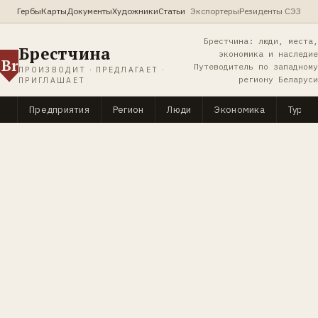
Гербы
Карты
Документы
Художники
Статьи
Экспортеры
Резиденты СЭЗ
Брестчина: люди, места,
Брестчина
экономика и наследие
Br
Путеводитель по западному
ПРОИЗВОДИТ · ПРЕДЛАГАЕТ ·
региону Беларуси
ПРИГЛАШАЕТ
Предприятия
Регион
Люди
Экономика
Туриз