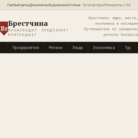
Гербы
Карты
Документы
Художники
Статьи
Экспортеры
Резиденты СЭЗ
Брестчина: люди, места,
Брестчина
экономика и наследие
Br
Путеводитель по западному
ПРОИЗВОДИТ · ПРЕДЛАГАЕТ ·
региону Беларуси
ПРИГЛАШАЕТ
Предприятия
Регион
Люди
Экономика
Туриз