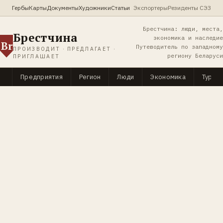
Гербы
Карты
Документы
Художники
Статьи
Экспортеры
Резиденты СЭЗ
Брестчина: люди, места,
Брестчина
экономика и наследие
Br
Путеводитель по западному
ПРОИЗВОДИТ · ПРЕДЛАГАЕТ ·
региону Беларуси
ПРИГЛАШАЕТ
Предприятия
Регион
Люди
Экономика
Туриз