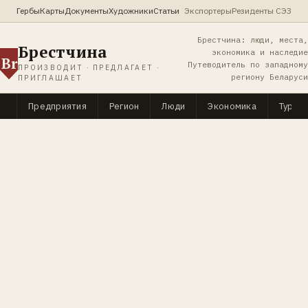
Гербы
Карты
Документы
Художники
Статьи
Экспортеры
Резиденты СЭЗ
Брестчина: люди, места,
Брестчина
экономика и наследие
Br
Путеводитель по западному
ПРОИЗВОДИТ · ПРЕДЛАГАЕТ ·
региону Беларуси
ПРИГЛАШАЕТ
Предприятия
Регион
Люди
Экономика
Туриз