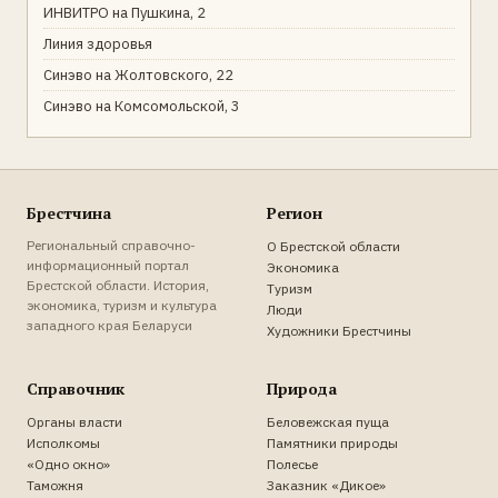
ИНВИТРО на Пушкина, 2
Линия здоровья
Синэво на Жолтовского, 22
Синэво на Комсомольской, 3
Брестчина
Регион
Региональный справочно-
О Брестской области
информационный портал
Экономика
Брестской области. История,
Туризм
экономика, туризм и культура
Люди
западного края Беларуси
Художники Брестчины
Справочник
Природа
Органы власти
Беловежская пуща
Исполкомы
Памятники природы
«Одно окно»
Полесье
Таможня
Заказник «Дикое»