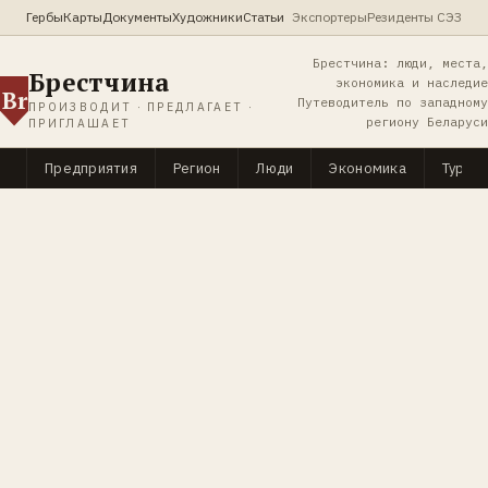
Гербы
Карты
Документы
Художники
Статьи
Экспортеры
Резиденты СЭЗ
Брестчина: люди, места,
Брестчина
экономика и наследие
Br
Путеводитель по западному
ПРОИЗВОДИТ · ПРЕДЛАГАЕТ ·
региону Беларуси
ПРИГЛАШАЕТ
Предприятия
Регион
Люди
Экономика
Туриз