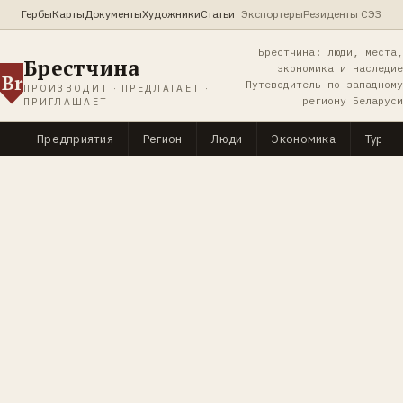
Гербы
Карты
Документы
Художники
Статьи
Экспортеры
Резиденты СЭЗ
Брестчина: люди, места,
Брестчина
экономика и наследие
Br
Путеводитель по западному
ПРОИЗВОДИТ · ПРЕДЛАГАЕТ ·
региону Беларуси
ПРИГЛАШАЕТ
Предприятия
Регион
Люди
Экономика
Туриз