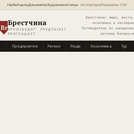
Гербы
Карты
Документы
Художники
Статьи
Экспортеры
Резиденты СЭЗ
Брестчина: люди, места,
Брестчина
экономика и наследие
Br
Путеводитель по западному
ПРОИЗВОДИТ · ПРЕДЛАГАЕТ ·
региону Беларуси
ПРИГЛАШАЕТ
Предприятия
Регион
Люди
Экономика
Туриз