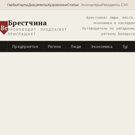
Гербы
Карты
Документы
Художники
Статьи
Экспортеры
Резиденты СЭЗ
Брестчина: люди, места,
Брестчина
экономика и наследие
Br
Путеводитель по западному
ПРОИЗВОДИТ · ПРЕДЛАГАЕТ ·
региону Беларуси
ПРИГЛАШАЕТ
Предприятия
Регион
Люди
Экономика
Туриз