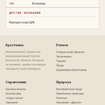
Больница
ТИП
ДРУГИЕ НАЗВАНИЯ
Малоритская ЦРБ
Брестчина
Регион
Региональный справочно-
О Брестской области
информационный портал
Экономика
Брестской области. История,
Туризм
экономика, туризм и культура
Люди
западного края Беларуси
Художники Брестчины
Справочник
Природа
Органы власти
Беловежская пуща
Исполкомы
Памятники природы
«Одно окно»
Полесье
Таможня
Заказник «Дикое»