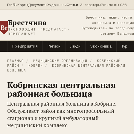
Гербы
Карты
Документы
Художники
Статьи
Экспортеры
Резиденты СЭЗ
Брестчина: люди, места,
Брестчина
экономика и наследие
Br
Путеводитель по западному
ПРОИЗВОДИТ · ПРЕДЛАГАЕТ ·
региону Беларуси
ПРИГЛАШАЕТ
Предприятия
Регион
Люди
Экономика
Туриз
ГЛАВНАЯ
/
МЕДИЦИНСКИЕ ОРГАНИЗАЦИИ
/
КОБРИНСКИЙ
РАЙОН
/
КОБРИН
/
КОБРИНСКАЯ ЦЕНТРАЛЬНАЯ РАЙОННАЯ
БОЛЬНИЦА
Кобринская центральная
районная больница
Центральная районная больница в Кобрине.
Обслуживает район как многопрофильный
стационар и крупный амбулаторный
медицинский комплекс.