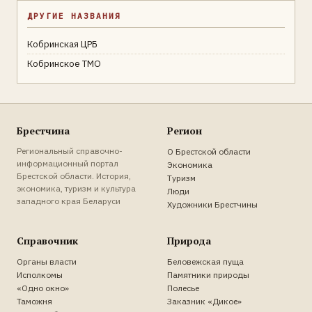
ДРУГИЕ НАЗВАНИЯ
Кобринская ЦРБ
Кобринское ТМО
Брестчина
Регион
Региональный справочно-
О Брестской области
информационный портал
Экономика
Брестской области. История,
Туризм
экономика, туризм и культура
Люди
западного края Беларуси
Художники Брестчины
Справочник
Природа
Органы власти
Беловежская пуща
Исполкомы
Памятники природы
«Одно окно»
Полесье
Таможня
Заказник «Дикое»