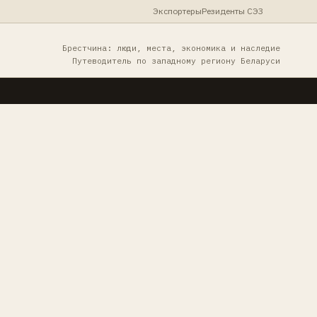
Экспортеры
Резиденты СЭЗ
Брестчина: люди, места, экономика и наследие
Путеводитель по западному региону Беларуси