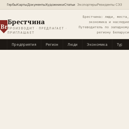
Гербы
Карты
Документы
Художники
Статьи
Экспортеры
Резиденты СЭЗ
Брестчина: люди, места,
Брестчина
экономика и наследие
Br
Путеводитель по западному
ПРОИЗВОДИТ · ПРЕДЛАГАЕТ ·
региону Беларуси
ПРИГЛАШАЕТ
Предприятия
Регион
Люди
Экономика
Туриз