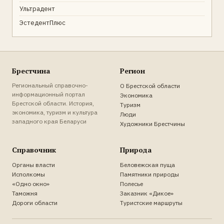
Ультрадент
ЭстедентПлюс
Брестчина
Регион
Региональный справочно-
О Брестской области
информационный портал
Экономика
Брестской области. История,
Туризм
экономика, туризм и культура
Люди
западного края Беларуси
Художники Брестчины
Справочник
Природа
Органы власти
Беловежская пуща
Исполкомы
Памятники природы
«Одно окно»
Полесье
Таможня
Заказник «Дикое»
Дороги области
Туристские маршруты