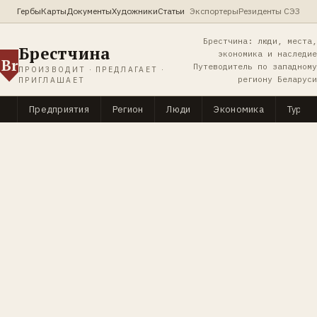
Гербы
Карты
Документы
Художники
Статьи
Экспортеры
Резиденты СЭЗ
Брестчина: люди, места,
Брестчина
экономика и наследие
Br
Путеводитель по западному
ПРОИЗВОДИТ · ПРЕДЛАГАЕТ ·
региону Беларуси
ПРИГЛАШАЕТ
Предприятия
Регион
Люди
Экономика
Туриз