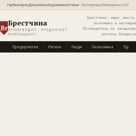
Гербы
Карты
Документы
Художники
Статьи
Экспортеры
Резиденты СЭЗ
Брестчина: люди, места,
Брестчина
экономика и наследие
Br
Путеводитель по западному
ПРОИЗВОДИТ · ПРЕДЛАГАЕТ ·
региону Беларуси
ПРИГЛАШАЕТ
Предприятия
Регион
Люди
Экономика
Туриз