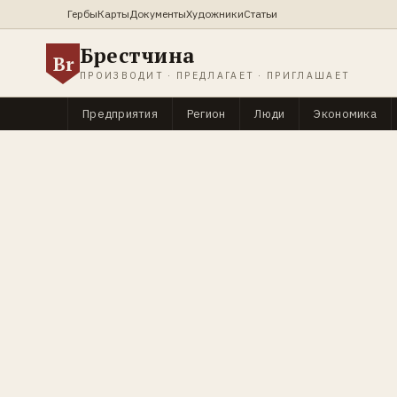
Гербы
Карты
Документы
Художники
Статьи
Брестчина
Br
ПРОИЗВОДИТ · ПРЕДЛАГАЕТ · ПРИГЛАШАЕТ
Предприятия
Регион
Люди
Экономика