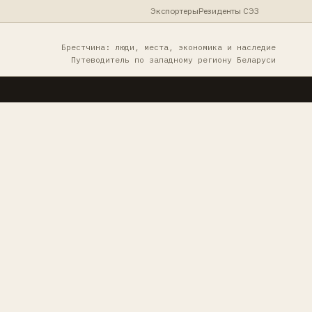
Экспортеры
Резиденты СЭЗ
Брестчина: люди, места, экономика и наследие
Путеводитель по западному региону Беларуси