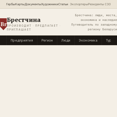
Гербы
Карты
Документы
Художники
Статьи
Экспортеры
Резиденты СЭЗ
Брестчина: люди, места,
Брестчина
экономика и наследие
Br
Путеводитель по западному
ПРОИЗВОДИТ · ПРЕДЛАГАЕТ ·
региону Беларуси
ПРИГЛАШАЕТ
Предприятия
Регион
Люди
Экономика
Туриз