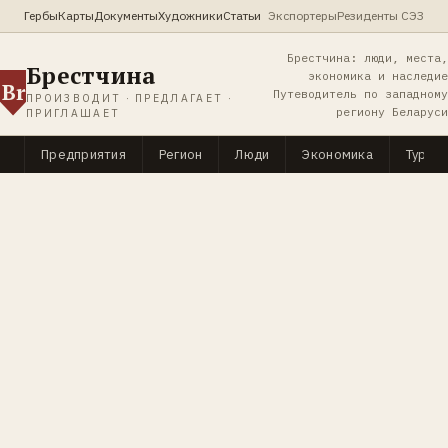
Гербы
Карты
Документы
Художники
Статьи
Экспортеры
Резиденты СЭЗ
Брестчина: люди, места,
Брестчина
экономика и наследие
Br
Путеводитель по западному
ПРОИЗВОДИТ · ПРЕДЛАГАЕТ ·
региону Беларуси
ПРИГЛАШАЕТ
Предприятия
Регион
Люди
Экономика
Туриз