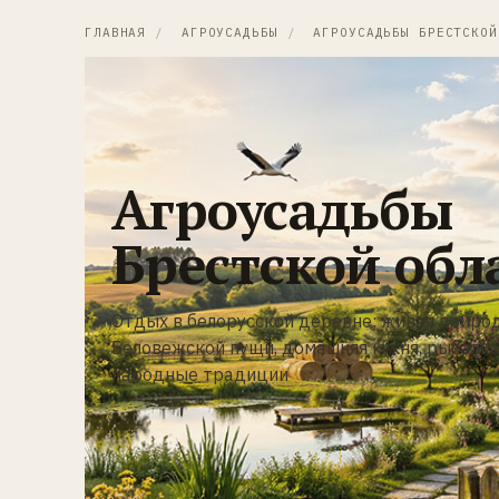
ГЛАВНАЯ
/
АГРОУСАДЬБЫ
/
АГРОУСАДЬБЫ БРЕСТСКОЙ
Агроусадьбы
Брестской обл
Отдых в белорусской деревне: живая природ
Беловежской пущи, домашняя кухня, рыбалка,
народные традиции