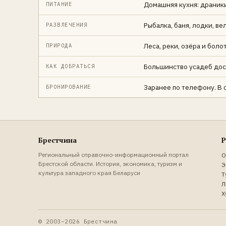
Домашняя кухня: драники,
ПИТАНИЕ
Рыбалка, баня, лодки, ве
РАЗВЛЕЧЕНИЯ
Леса, реки, озёра и боло
ПРИРОДА
Большинство усадеб дост
КАК ДОБРАТЬСЯ
Заранее по телефону. В 
БРОНИРОВАНИЕ
Брестчина
Р
Региональный справочно-информационный портал
О
Брестской области. История, экономика, туризм и
Э
культура западного края Беларуси
Т
Л
Х
© 2003–2026 Брестчина