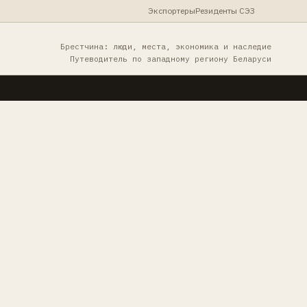
Экспортеры
Резиденты СЭЗ
Брестчина: люди, места, экономика и наследие
Путеводитель по западному региону Беларуси