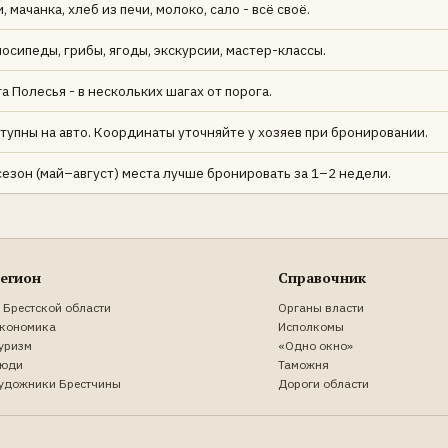
 мачанка, хлеб из печи, молоко, сало - всё своё.
лосипеды, грибы, ягоды, экскурсии, мастер-классы.
та Полесья - в нескольких шагах от порога.
упны на авто. Координаты уточняйте у хозяев при бронировании.
сезон (май–август) места лучше бронировать за 1–2 недели.
егион
Справочник
 Брестской области
Органы власти
кономика
Исполкомы
уризм
«Одно окно»
юди
Таможня
удожники Брестчины
Дороги области