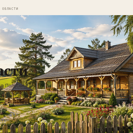
 ОБЛАСТИ
асти
а Полесья и
 баня, охота и