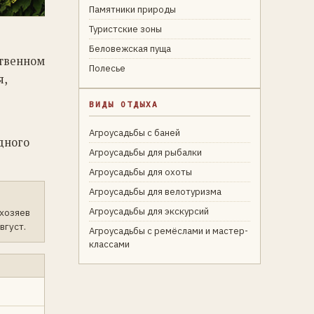
Памятники природы
Туристские зоны
Беловежская пуща
ственном
Полесье
я,
ВИДЫ ОТДЫХА
Агроусадьбы с баней
дного
Агроусадьбы для рыбалки
Агроусадьбы для охоты
Агроусадьбы для велотуризма
Агроусадьбы для экскурсий
 хозяев
вгуст.
Агроусадьбы с ремёслами и мастер-
классами