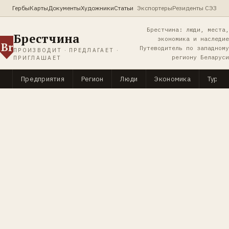
Гербы
Карты
Документы
Художники
Статьи
Экспортеры
Резиденты СЭЗ
Брестчина: люди, места,
Брестчина
экономика и наследие
Br
Путеводитель по западному
ПРОИЗВОДИТ · ПРЕДЛАГАЕТ ·
региону Беларуси
ПРИГЛАШАЕТ
Предприятия
Регион
Люди
Экономика
Туриз