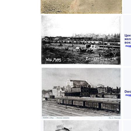
Цен
жел
вокз
под
Dwo
под