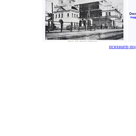
Dwo
под
психиатр по