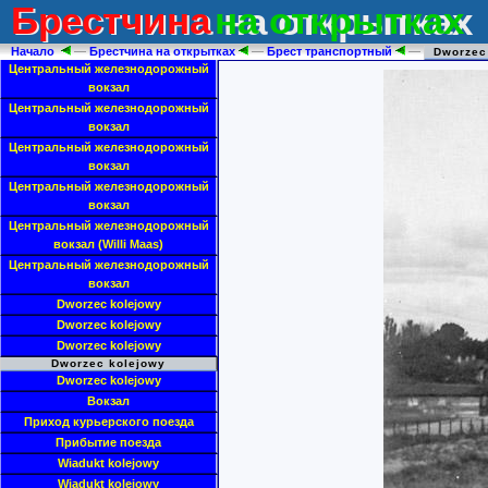
Брестчина
на открытках
Брестчина на открытках
Начало
—
Брестчина на открытках
—
Брест транспортный
—
Dworzec
Центральный железнодорожный
вокзал
Центральный железнодорожный
вокзал
Центральный железнодорожный
вокзал
Центральный железнодорожный
вокзал
Центральный железнодорожный
вокзал (Willi Maas)
Центральный железнодорожный
вокзал
Dworzec kolejowy
Dworzec kolejowy
Dworzec kolejowy
Dworzec kolejowy
Dworzec kolejowy
Вокзал
Приход курьерского поезда
Прибытие поезда
Wiadukt kolejowy
Wiadukt kolejowy