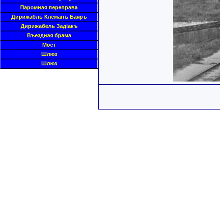
Паромная переправа
Дирижабль Клеманъ Баяръ
Дирижабель Задiакъ
Въездная брама
Мост
Шлюз
Шлюз