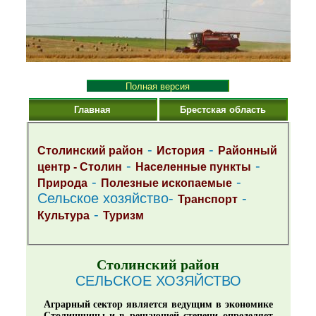
Полная версия
Главная
Брестская область
-
-
Столинский район
История
Районный
-
-
центр - Столин
Населенные пункты
-
-
Природа
Полезные ископаемые
Сельское хозяйство-
-
Транспорт
-
Культура
Туризм
Столинский район
СЕЛЬСКОЕ ХОЗЯЙСТВО
Аграрный сектор является ведущим в экономике
Столинщины и в решающей степени определяет