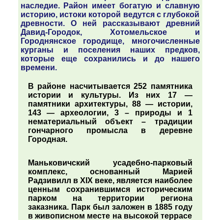
наследие. Район имеет богатую и славную
историю, истоки которой ведутся с глубокой
древности. О ней рассказывают древний
Давид-Городок, Хотомельское и
Городнянское городище, многочисленные
курганы и поселения наших предков,
которые еще сохранились и до нашего
времени.
В районе насчитывается 252 памятника
истории и культуры. Из них 17 —
памятники архитектуры, 88 — истории,
143 — археологии, 3 – природы и 1
нематериальный объект – традиции
гончарного промысла в деревне
Городная.
Маньковичский усадебно-парковый
комплекс, основанный Марией
Радзивилл в XIX веке, является наиболее
ценным сохранившимся историческим
парком на территории региона
заказника. Парк был заложен в 1885 году
в живописном месте на высокой террасе