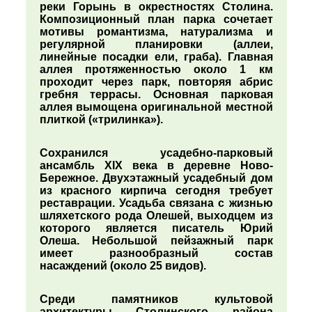
реки Горынь в окрестностях Столина.
Композиционный план парка сочетает
мотивы романтизма, натурализма и
регулярной планировки (аллеи,
линейные посадки ели, граба). Главная
аллея протяженностью около 1 км
проходит через парк, повторяя абрис
гребня террасы. Основная парковая
аллея вымощена оригинальной местной
плиткой («трилинка»).
Сохранился усадебно-парковый
ансамбль XIX века в деревне Ново-
Бережное. Двухэтажный усадебный дом
из красного кирпича сегодня требует
реставрации. Усадьба связана с жизнью
шляхетского рода Олешей, выходцем из
которого является писатель Юрий
Олеша. Небольшой пейзажный парк
имеет разнообразный состав
насаждений (около 25 видов).
Среди памятников культовой
архитектуры Столинского района