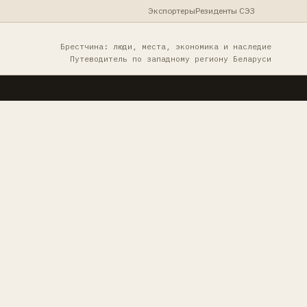
Экспортеры
Резиденты СЭЗ
Брестчина: люди, места, экономика и наследие
Путеводитель по западному региону Беларуси