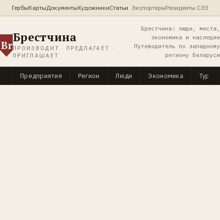
Гербы
Карты
Документы
Художники
Статьи
Экспортеры
Резиденты СЭЗ
Брестчина: люди, места,
Брестчина
экономика и наследие
Br
Путеводитель по западному
ПРОИЗВОДИТ · ПРЕДЛАГАЕТ ·
региону Беларуси
ПРИГЛАШАЕТ
Предприятия
Регион
Люди
Экономика
Туриз