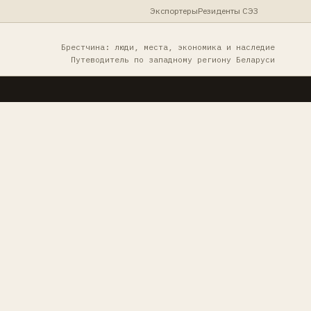
Экспортеры
Резиденты СЭЗ
Брестчина: люди, места, экономика и наследие
Путеводитель по западному региону Беларуси