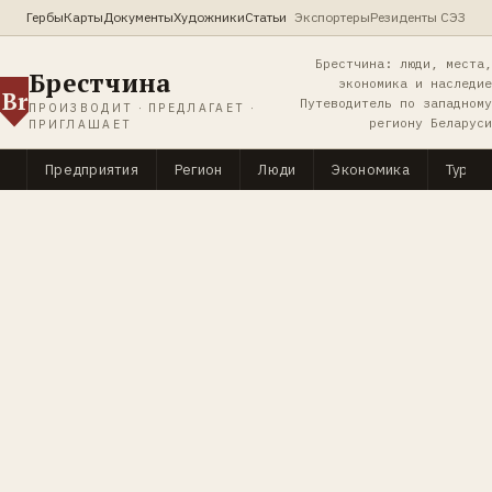
Гербы
Карты
Документы
Художники
Статьи
Экспортеры
Резиденты СЭЗ
Брестчина: люди, места,
Брестчина
экономика и наследие
Br
Путеводитель по западному
ПРОИЗВОДИТ · ПРЕДЛАГАЕТ ·
региону Беларуси
ПРИГЛАШАЕТ
Предприятия
Регион
Люди
Экономика
Туриз